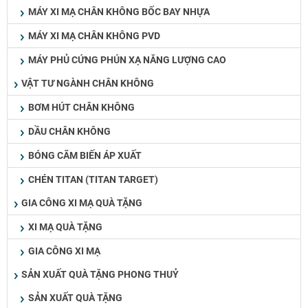
MÁY XI MẠ CHÂN KHÔNG BỐC BAY NHỰA
MÁY XI MẠ CHÂN KHÔNG PVD
MÁY PHỦ CỨNG PHÚN XẠ NĂNG LƯỢNG CAO
VẬT TƯ NGÀNH CHÂN KHÔNG
BƠM HÚT CHÂN KHÔNG
DẦU CHÂN KHÔNG
BÓNG CÃM BIẾN ÁP XUẤT
CHÉN TITAN (TITAN TARGET)
GIA CÔNG XI MẠ QUÀ TẶNG
XI MẠ QUÀ TẶNG
GIA CÔNG XI MẠ
SẢN XUẤT QUÀ TẶNG PHONG THUỶ
SẢN XUẤT QUÀ TẶNG