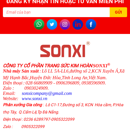
ĐĂNG KÝ NHẬN TIN HOẶC TƯ VẤN MIỄN PHÍ
®
CÔNG TY CỔ PHẦN TRANG SỨC KIM HOÀN
SONXI
N
hà máy Sản xuất
:
Lô LL 5A-LL6,đường số 2,KCN Xuyên Á,Xã
Mỹ Hạnh Bắc,Huyện Đức Hòa,Tỉnh Long An,Việt Nam.
Điện thoại
:
028 66869909 - 0906396809, 0938596909
.
Zalo
:
0903024909.
Email:
sonxicompany@gmail.
com
Website:
www.sonxi.
vn
Phân xưởng Gia công
:
Lô C1-17,Đường số 3, KCN Hòa cầm, P.Hòa
thọ Tây,
Q.Cẩm Lệ
,
Tp Đà Nẵng.
Điện thoại
: 0236 6289797-0905322099
Zalo :
0905322099