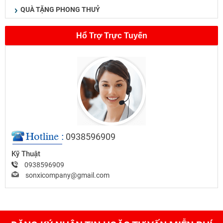
QUÀ TẶNG PHONG THUỶ
Hổ Trợ Trực Tuyến
0938596909
Kỹ Thuật
0938596909
sonxicompany@gmail.com