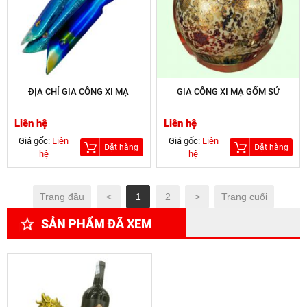
ĐỊA CHỈ GIA CÔNG XI MẠ
GIA CÔNG XI MẠ GỐM SỨ
Liên hệ
Liên hệ
Giá gốc:
Liên
Giá gốc:
Liên
Đặt hàng
Đặt hàng
hệ
hệ
Trang đầu
<
1
2
>
Trang cuối
SẢN PHẨM ĐÃ XEM