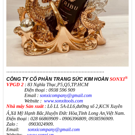
.................................................................
®
CÔNG TY CỔ PHẦN TRANG SỨC KIM HOÀN
SONXI
VPGD 2
: 83 Nghĩa Thục,P5,Q5,TP.HCM
Điện thoại : 0938 596 909
Email :
sonxicompany@gmail.
com
Website :
www.sonxi
tools
.
com
N
hà máy Sản xuất
:
Lô LL 5A-LL6,đường số 2,KCN Xuyên
Á,Xã Mỹ Hạnh Bắc,Huyện Đức Hòa,Tỉnh Long An,Việt Nam.
Điện thoại
:
028 66869909 - 0906396809, 0938596909
.
Zalo
:
0903024909.
Email:
sonxicompany@gmail.
com
Website:
www.sonxi.
vn