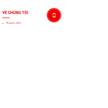
VỀ CHÚNG TÔI
Trang chủ
Về sonxi
Sản phẩm
Khuyến mãi
Thương hiệu
Liên hệ
HỖ TRỢ KHÁCH HÀNG
Chính sách & Qui định chung
Chính sách bảo mật
Phương thức thanh toán
Vận chuyên & giao hàng
Chính sách bảo hành và đổi trả