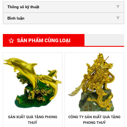
Thông số kỹ thuật
Bình luận
SẢN PHẨM CÙNG LOẠI
SẢN XUẤT QUÀ TẶNG PHONG
CÔNG TY SẢN XUẤT QUÀ TẶNG
THUỶ
PHONG THUỶ