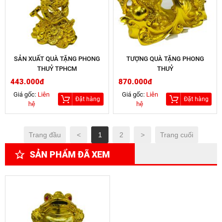
SẢN XUẤT QUÀ TẶNG PHONG
TƯỢNG QUÀ TẶNG PHONG
THUỶ TPHCM
THUỶ
443.000đ
870.000đ
Giá gốc:
Liên
Giá gốc:
Liên
Đặt hàng
Đặt hàng
hệ
hệ
Trang đầu
<
1
2
>
Trang cuối
SẢN PHẨM ĐÃ XEM