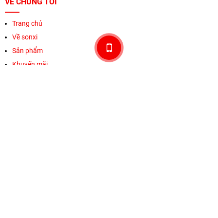
VỀ CHÚNG TÔI
Trang chủ
Về sonxi
Sản phẩm
Khuyến mãi
Thương hiệu
Liên hệ
HỖ TRỢ KHÁCH HÀNG
Chính sách & Qui định chung
Chính sách bảo mật
Phương thức thanh toán
Vận chuyên & giao hàng
Chính sách bảo hành và đổi trả