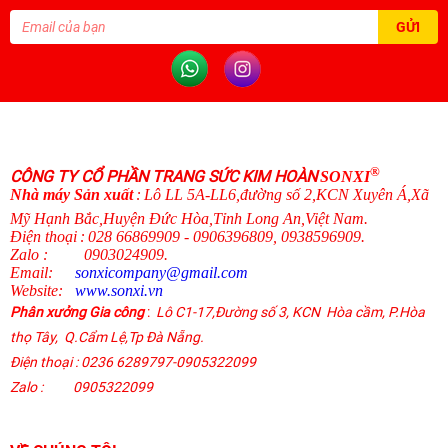
®
CÔNG TY CỔ PHẦN TRANG SỨC KIM HOÀN
SONXI
N
hà máy Sản xuất
:
Lô LL 5A-LL6,đường số 2,KCN Xuyên Á,Xã
Mỹ Hạnh Bắc,Huyện Đức Hòa,Tỉnh Long An,Việt Nam.
Điện thoại
:
028 66869909 - 0906396809, 0938596909
.
Zalo
:
0903024909.
Email:
sonxicompany@gmail.
com
Website:
www.sonxi.
vn
Phân xưởng Gia công
:
Lô C1-17,Đường số 3, KCN Hòa cầm, P.Hòa
thọ Tây,
Q.Cẩm Lệ
,
Tp Đà Nẵng.
Điện thoại
: 0236 6289797-0905322099
Zalo :
0905322099