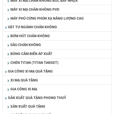
MÁY XI MẠ CHÂN KHÔNG BỐC BAY NHỰA
MÁY XI MẠ CHÂN KHÔNG PVD
MÁY PHỦ CỨNG PHÚN XẠ NĂNG LƯỢNG CAO
VẬT TƯ NGÀNH CHÂN KHÔNG
BƠM HÚT CHÂN KHÔNG
DẦU CHÂN KHÔNG
BÓNG CÃM BIẾN ÁP XUẤT
CHÉN TITAN (TITAN TARGET)
GIA CÔNG XI MẠ QUÀ TẶNG
XI MẠ QUÀ TẶNG
GIA CÔNG XI MẠ
SẢN XUẤT QUÀ TẶNG PHONG THUỶ
SẢN XUẤT QUÀ TẶNG