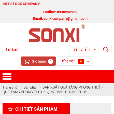
STOCK COMPANY
Hotline: 0938596909
Email: sonxicompany@gmail.com
Sản phẩm
Tiếng Việt
Giỏ hàng
0
Trang chủ
Sản phẩm
SẢN XUẤT QUÀ TẶNG PHONG THUỶ
QUÀ TẶNG PHONG THUỶ
QUÀ TẶNG PHONG THUỶ
CHI TIẾT SẢN PHẨM