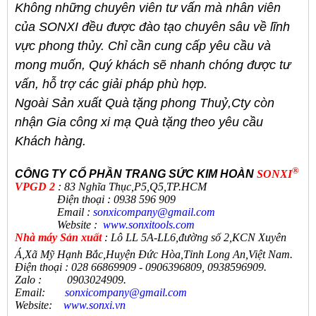
Không những
chuyên viên tư vấn
mà
nhân viên
của
SONXI
đều được đào tạo chuyên sâu về lĩnh
vực phong thủy. Chỉ cần cung cấp yêu cầu và
mong muốn, Quý khách sẽ nhanh chóng được tư
vấn, hỗ trợ các giải pháp phù hợp.
Ngoài Sản xuất Quà tặng phong Thuỷ,Cty còn
nhận Gia công xi mạ Quà tặng theo yêu cầu
Khách hàng.
®
CÔNG TY CỔ PHẦN TRANG SỨC KIM HOÀN
SONXI
VPGD 2
: 83 Nghĩa Thục,P5,Q5,TP.HCM
Điện thoại : 0938 596 909
Email :
sonxicompany@gmail.
com
Website :
www.sonxi
tools
.
com
N
hà máy Sản xuất
:
Lô LL 5A-LL6,đường số 2,KCN Xuyên
Á,Xã Mỹ Hạnh Bắc,Huyện Đức Hòa,Tỉnh Long An,Việt Nam.
Điện thoại
:
028 66869909 - 0906396809, 0938596909
.
Zalo
:
0903024909.
Email:
sonxicompany@gmail.
com
Website:
www.sonxi.
vn