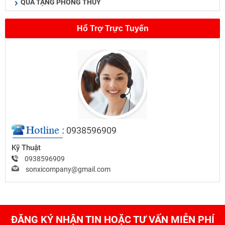
QUÀ TẶNG PHONG THUỶ
Hổ Trợ Trực Tuyến
0938596909
Kỹ Thuật
0938596909
sonxicompany@gmail.com
ĐĂNG KÝ NHẬN TIN HOẶC TƯ VẤN MIỄN PHÍ