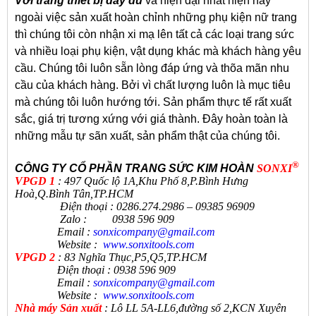
Với trang thiết bị đầy đủ
và hiện đại nhất hiện nay
ngoài việc sản xuất hoàn chỉnh những phụ kiện nữ trang
thì chúng tôi còn nhận xi mạ lên tất cả các loại trang sức
và nhiều loại phụ kiện, vật dụng khác mà khách hàng yêu
cầu. Chúng tôi luôn sẵn lòng đáp ứng và thõa mãn nhu
cầu của khách hàng. Bởi vì chất lượng luôn là mục tiêu
mà chúng tôi luôn hướng tới. Sản phẩm thực tế rất xuất
sắc, giá trị tương xứng với giá thành. Đây hoàn toàn là
những mẫu tự sãn xuất, sản phẩm thật của chúng tôi.
®
CÔNG TY CỔ PHẦN TRANG SỨC KIM HOÀN
SONXI
VPGD 1
: 497 Quốc lộ 1A,Khu Phố 8,P.Bình Hưng
Hoà,Q.Bình Tân,TP.HCM
Điện thoại : 0286.274.2986 – 09385 96909
Zalo : 0938 596 909
Email :
sonxicompany@gmail.
com
Website :
www.sonxi
tools
.
com
VPGD 2
: 83 Nghĩa Thục,P5,Q5,TP.HCM
Điện thoại : 0938 596 909
Email :
sonxicompany@gmail.
com
Website :
www.sonxi
tools
.
com
N
hà máy Sản xuất
:
Lô LL 5A-LL6,đường số 2,KCN Xuyên