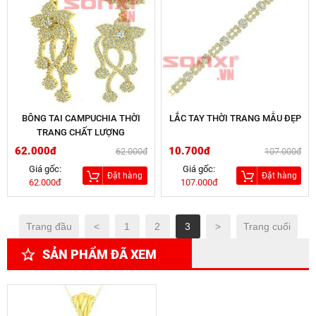
BÔNG TAI CAMPUCHIA THỜI
LẮC TAY THỜI TRANG MẪU ĐẸP
TRANG CHẤT LƯỢNG
62.000đ
10.700đ
62.000đ
107.000đ
Giá gốc:
Giá gốc:
Đặt hàng
Đặt hàng
62.000đ
107.000đ
Trang đầu
<
1
2
3
>
Trang cuối
SẢN PHẨM ĐÃ XEM