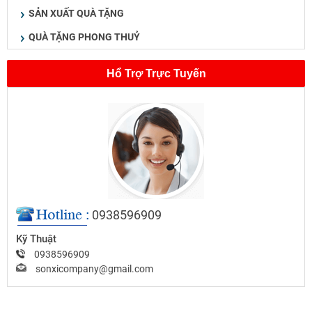
SẢN XUẤT QUÀ TẶNG
QUÀ TẶNG PHONG THUỶ
Hổ Trợ Trực Tuyến
0938596909
Kỹ Thuật
0938596909
sonxicompany@gmail.com