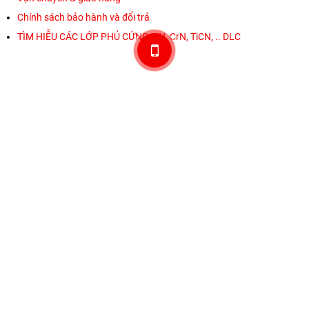
Chính sách bảo hành và đổi trả
TÌM HIỄU CÁC LỚP PHỦ CỨNG TiN, CrN, TiCN, .. DLC
THANH TOÁN AN TOÀN
ĐỐI TÁC VẬN CHUYỂN
CHỨNG NHẬN