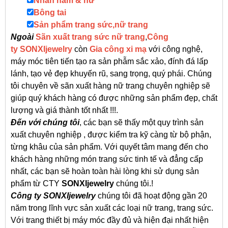
Nhẫn nam & nữ
Bông tai
Sản phẩm trang sức,nữ trang
Ngoài
S
ãn xuất
trang sức nữ trang
,
Công
ty
SONXIjewelry
còn
Gia công xi mạ
với công nghệ,
máy móc tiên tiến tạo ra sản phẫm sắc xảo, đính đá lấp
lánh, tạo vẻ đẹp khuyến rũ, sang trọng, quý phái. Chúng
tôi chuyên về sãn xuất hàng nữ trang chuyên nghiệp sẽ
giúp quý khách hàng có được những sản phẩm đẹp, chất
lượng và giá thành tốt nhất !!!.
Đến với chúng tôi
, các bạn sẽ thấy một quy trình sản
xuất chuyên nghiệp , được kiểm tra kỹ càng từ bộ phận,
từng khâu của sản phẩm. Với quyết tâm mang đến cho
khách hàng những món trang sức tinh tế và đẳng cấp
nhất, các bạn sẽ hoàn toàn hài lòng khi sử dụng sản
phẩm từ CTY
SONXIjewelry
chúng tôi.!
Công ty SONXIjewelry
chúng tôi đã hoạt động gần 20
năm trong lĩnh vực sản xuất các loại nữ trang, trang sức.
Với trang thiết bị máy móc đầy đủ và hiện đại nhất hiện