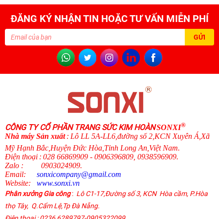
ĐĂNG KÝ NHẬN TIN HOẶC TƯ VẤN MIỄN PHÍ
®
CÔNG TY CỔ PHẦN TRANG SỨC KIM HOÀN
SONXI
N
hà máy Sản xuất
:
Lô LL 5A-LL6,đường số 2,KCN Xuyên Á,Xã
Mỹ Hạnh Bắc,Huyện Đức Hòa,Tỉnh Long An,Việt Nam.
Điện thoại
:
028 66869909 - 0906396809, 0938596909
.
Zalo
:
0903024909.
Email:
sonxicompany@gmail.
com
Website:
www.sonxi.
vn
Phân xưởng Gia công
:
Lô C1-17,Đường số 3, KCN Hòa cầm, P.Hòa
thọ Tây,
Q.Cẩm Lệ
,
Tp Đà Nẵng.
Điện thoại
: 0236 6289797-0905322099