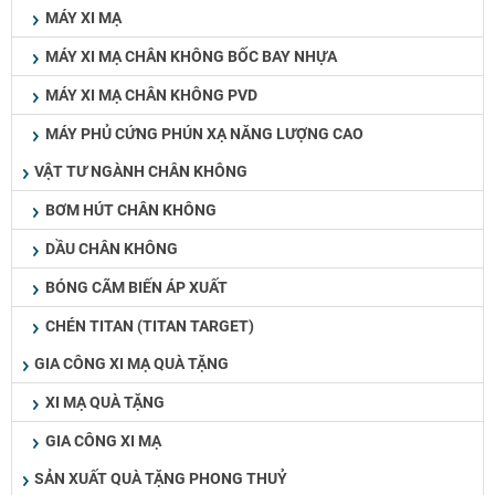
MÁY XI MẠ
MÁY XI MẠ CHÂN KHÔNG BỐC BAY NHỰA
MÁY XI MẠ CHÂN KHÔNG PVD
MÁY PHỦ CỨNG PHÚN XẠ NĂNG LƯỢNG CAO
VẬT TƯ NGÀNH CHÂN KHÔNG
BƠM HÚT CHÂN KHÔNG
DẦU CHÂN KHÔNG
BÓNG CÃM BIẾN ÁP XUẤT
CHÉN TITAN (TITAN TARGET)
GIA CÔNG XI MẠ QUÀ TẶNG
XI MẠ QUÀ TẶNG
GIA CÔNG XI MẠ
SẢN XUẤT QUÀ TẶNG PHONG THUỶ