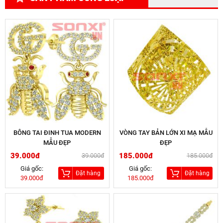
BÔNG TAI ĐINH TUA MODERN
VÒNG TAY BẢN LỚN XI MẠ MẪU
MẪU ĐẸP
ĐẸP
39.000đ
185.000đ
39.000đ
185.000đ
Giá gốc:
Giá gốc:
Đặt hàng
Đặt hàng
39.000đ
185.000đ