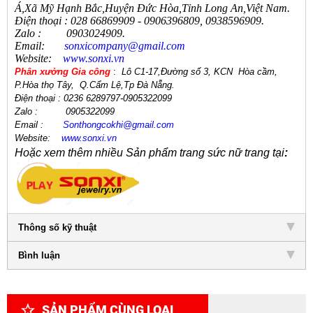
Á,Xã Mỹ Hạnh Bắc,Huyện Đức Hòa,Tỉnh Long An,Việt Nam.
Điện thoại
:
028 66869909 - 0906396809, 0938596909
.
Zalo
:
0903024909.
Email:
sonxicompany@gmail.
com
Website:
www.sonxi.
vn
Phân xưởng Gia công
:
Lô C1-17,Đường số 3, KCN Hòa cầm,
P.Hòa thọ Tây,
Q.Cẩm Lệ
,
Tp Đà Nẵng.
Điện thoại
: 0236 6289797-0905322099
Zalo :
0905322099
Email
:
Sonthongcokhi@gmail.
com
Website:
www.sonxi.
vn
Hoặc xem thêm nhiều Sản phẩm trang sức nữ trang tại
:
Thông số kỹ thuật
Bình luận
SẢN PHẨM CÙNG LOẠI