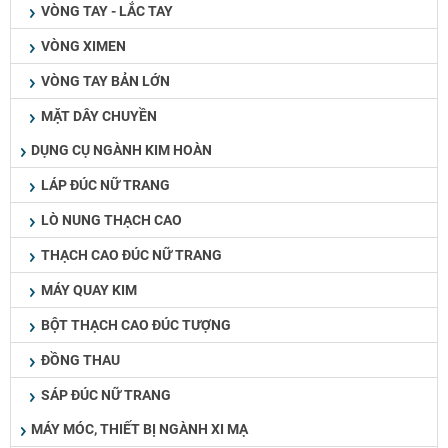
VÒNG TAY - LẮC TAY
VÒNG XIMEN
VÒNG TAY BẢN LỚN
MẶT DÂY CHUYỀN
DỤNG CỤ NGÀNH KIM HOÀN
LÁP ĐÚC NỮ TRANG
LÒ NUNG THẠCH CAO
THẠCH CAO ĐÚC NỮ TRANG
MÁY QUAY KIM
BỘT THẠCH CAO ĐÚC TƯỢNG
ĐỒNG THAU
SÁP ĐÚC NỮ TRANG
MÁY MÓC, THIẾT BỊ NGÀNH XI MẠ