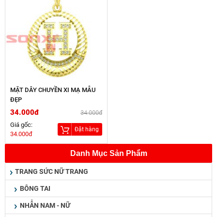
MẶT DÂY CHUYỀN XI MẠ MẪU
ĐẸP
34.000đ
34.000đ
Giá gốc:
Đặt hàng
34.000đ
Danh Mục Sản Phẩm
TRANG SỨC NỮ TRANG
BÔNG TAI
NHẪN NAM - NỮ