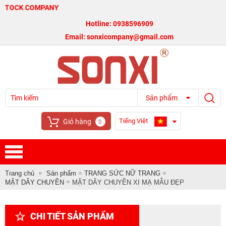
MPANY
Hotline: 0938596909
Email: sonxicompany@gmail.com
Sản phẩm
Tiếng Việt
Giỏ hàng
0
Trang chủ
Sản phẩm
TRANG SỨC NỮ TRANG
MẶT DÂY CHUYỀN
MẶT DÂY CHUYỀN XI MẠ MẪU ĐẸP
CHI TIẾT SẢN PHẨM