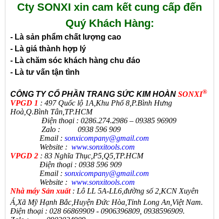
Cty SONXI xin cam kết cung cấp đến
Quý Khách Hàng:
- Là sản phẩm chất lượng cao
- Là giá thành hợp lý
- Là chăm sóc khách hàng chu đáo
- Là tư vấn tận tình
®
CÔNG TY CỔ PHẦN TRANG SỨC KIM HOÀN
SONXI
VPGD 1
: 497 Quốc lộ 1A,Khu Phố 8,P.Bình Hưng
Hoà,Q.Bình Tân,TP.HCM
Điện thoại : 0286.274.2986 – 09385 96909
Zalo : 0938 596 909
Email :
sonxicompany@gmail.
com
Website :
www.sonxi
tools
.
com
VPGD 2
: 83 Nghĩa Thục,P5,Q5,TP.HCM
Điện thoại : 0938 596 909
Email :
sonxicompany@gmail.
com
Website :
www.sonxi
tools
.
com
N
hà máy Sản xuất
:
Lô LL 5A-LL6,đường số 2,KCN Xuyên
Á,Xã Mỹ Hạnh Bắc,Huyện Đức Hòa,Tỉnh Long An,Việt Nam.
Điện thoại
:
028 66869909 - 0906396809, 0938596909
.