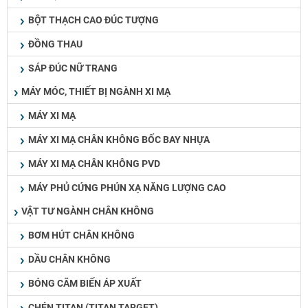
BỘT THẠCH CAO ĐÚC TƯỢNG
ĐỒNG THAU
SÁP ĐÚC NỮ TRANG
MÁY MÓC, THIẾT BỊ NGÀNH XI MẠ
MÁY XI MẠ
MÁY XI MẠ CHÂN KHÔNG BỐC BAY NHỰA
MÁY XI MẠ CHÂN KHÔNG PVD
MÁY PHỦ CỨNG PHÚN XẠ NĂNG LƯỢNG CAO
VẬT TƯ NGÀNH CHÂN KHÔNG
BƠM HÚT CHÂN KHÔNG
DẦU CHÂN KHÔNG
BÓNG CÃM BIẾN ÁP XUẤT
CHÉN TITAN (TITAN TARGET)