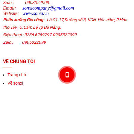
Mỹ Hạnh Bắc,Huyện Đức Hòa,Tỉnh Long An,Việt Nam.
Điện thoại
:
028 66869909 - 0906396809, 0938596909
.
Zalo
:
0903024909.
Email:
sonxicompany@gmail.
com
Website:
www.sonxi.
vn
Phân xưởng Gia công
:
Lô C1-17,Đường số 3, KCN Hòa cầm, P.Hòa
thọ Tây,
Q.Cẩm Lệ
,
Tp Đà Nẵng.
Điện thoại
: 0236 6289797-0905322099
Zalo :
0905322099
VỀ CHÚNG TÔI
Trang chủ
Về sonxi
Sản phẩm
Khuyến mãi
Thương hiệu
Liên hệ