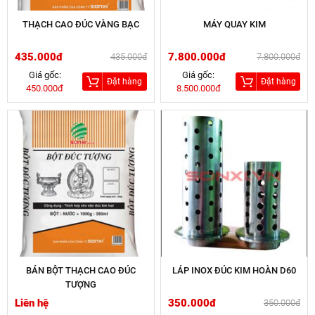
THẠCH CAO ĐÚC VÀNG BẠC
MÁY QUAY KIM
435.000đ
7.800.000đ
435.000đ
7.800.000đ
Giá gốc:
Giá gốc:
Đặt hàng
Đặt hàng
450.000đ
8.500.000đ
BÁN BỘT THẠCH CAO ĐÚC
LÁP INOX ĐÚC KIM HOÀN D60
TƯỢNG
Liên hệ
350.000đ
350.000đ