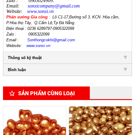
Zalo
:
0903024909.
Email:
sonxicompany@gmail.
com
Website:
www.sonxi.
vn
Phân xưởng Gia công
:
Lô C1-17,Đường số 3, KCN Hòa cầm,
P.Hòa thọ Tây,
Q.Cẩm Lệ
,
Tp Đà Nẵng.
Điện thoại
: 0236 6289797-0905322099
Zalo :
0905322099
Email
:
Sonthongcokhi@gmail.
com
Website:
www.sonxi.
vn
Thông số kỹ thuật
Bình luận
SẢN PHẨM CÙNG LOẠI