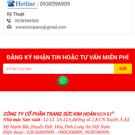
0938596909
Kỹ Thuật
0938596909
sonxicompany@gmail.com
ĐĂNG KÝ NHẬN TIN HOẶC TƯ VẤN MIỄN PHÍ
®
CÔNG TY CỔ PHẦN TRANG SỨC KIM HOÀN
SONXI
N
hà máy Sản xuất
:
Lô LL 5A-LL6,đường số 2,KCN Xuyên Á,Xã