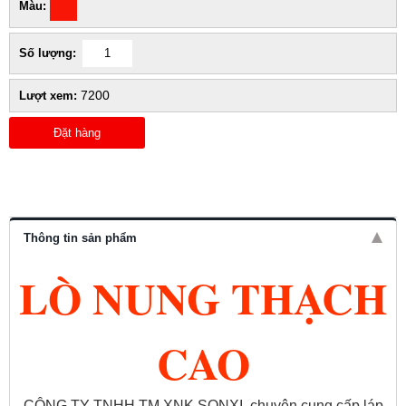
Màu:
Số lượng:
7200
Lượt xem:
Đặt hàng
Thông tin sản phẩm
LÒ NUNG THẠCH
CAO
CÔNG TY TNHH TM XNK SONXI, chuyên cung cấp láp