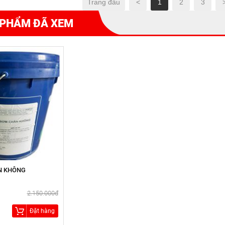
Trang đầu
<
1
2
3
 PHẨM ĐÃ XEM
N KHÔNG
2.150.000đ
Đặt hàng