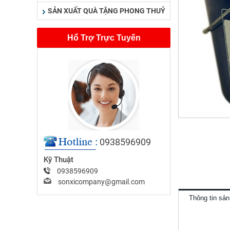
SẢN XUẤT QUÀ TẶNG PHONG THUỶ
Hổ Trợ Trực Tuyến
0938596909
Kỹ Thuật
0938596909
sonxicompany@gmail.com
Thông tin sả