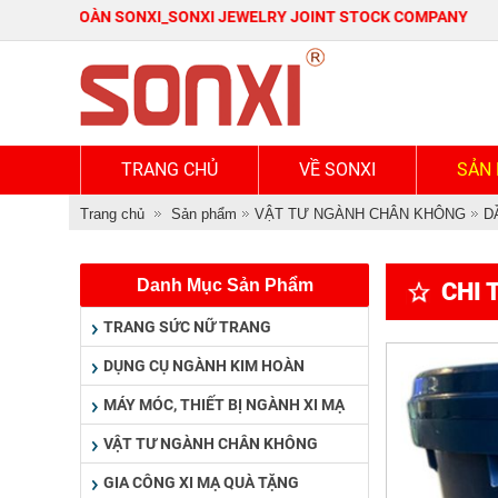
 HOÀN SONXI_SONXI JEWELRY JOINT STOCK COMPANY
TRANG CHỦ
VỀ SONXI
SẢN
Trang chủ
Sản phẩm
VẬT TƯ NGÀNH CHÂN KHÔNG
D
Danh Mục Sản Phẩm
CHI 
TRANG SỨC NỮ TRANG
DỤNG CỤ NGÀNH KIM HOÀN
MÁY MÓC, THIẾT BỊ NGÀNH XI MẠ
VẬT TƯ NGÀNH CHÂN KHÔNG
GIA CÔNG XI MẠ QUÀ TẶNG