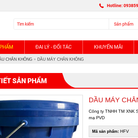
Hotline: 09385
Sản phẩm
 PHẨM
ĐAI LÝ - ĐỐI TÁC
KHUYẾN MÃI
ẦU CHÂN KHÔNG
DẦU MÁY CHÂN KHÔNG
TIẾT SẢN PHẨM
DẦU MÁY CH
Công ty TNHH TM XNK SO
mạ PVD
HFV
Mã sản phẩm: