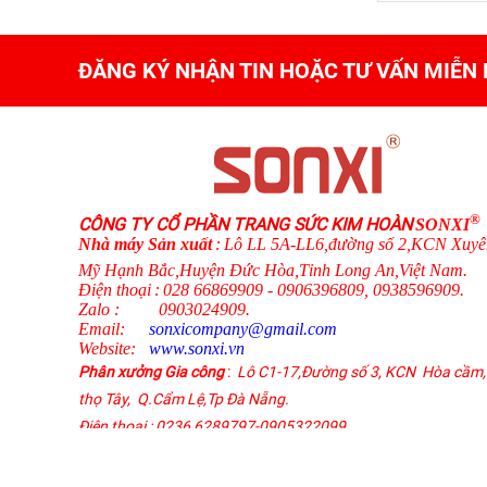
ĐĂNG KÝ NHẬN TIN HOẶC TƯ VẤN MIỄN 
®
CÔNG TY CỔ PHẦN TRANG SỨC KIM HOÀN
SONXI
N
hà máy Sản xuất
:
Lô LL 5A-LL6,đường số 2,KCN Xuyê
Mỹ Hạnh Bắc,Huyện Đức Hòa,Tỉnh Long An,Việt Nam.
Điện thoại
:
028 66869909 - 0906396809, 0938596909
.
Zalo
:
0903024909.
Email:
sonxicompany@gmail.
com
Website:
www.sonxi.
vn
Phân xưởng Gia công
:
Lô C1-17,Đường số 3, KCN Hòa cầm,
thọ Tây,
Q.Cẩm Lệ
,
Tp Đà Nẵng.
Điện thoại
: 0236 6289797-0905322099
Zalo :
0905322099