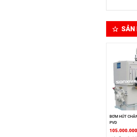
SẢN 
BƠM HÚT CHÂ
PVD
105.000.00