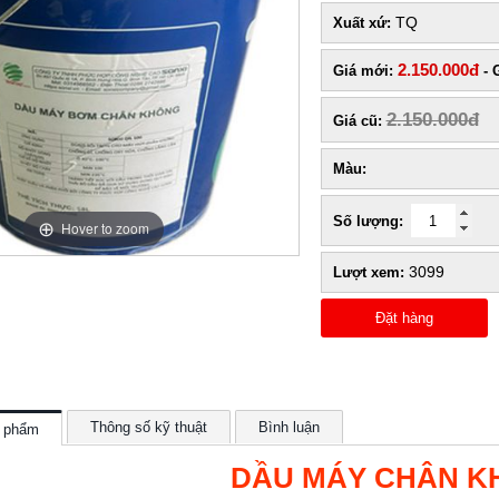
TQ
Xuất xứ:
2.150.000đ
Giá mới:
- 
2.150.000đ
Giá cũ:
Màu:
Số lượng:
Hover to zoom
3099
Lượt xem:
Đặt hàng
Thông số kỹ thuật
Bình luận
n phẩm
DẦU MÁY CHÂN K