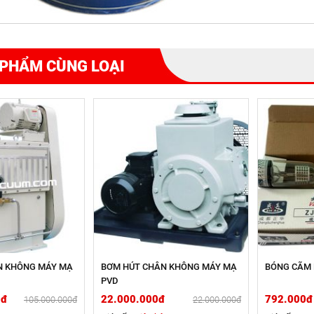
PHẨM CÙNG LOẠI
N KHÔNG MÁY MẠ
BƠM HÚT CHÂN KHÔNG MÁY MẠ
BÓNG CÃM 
PVD
0đ
22.000.000đ
792.000đ
105.000.000đ
22.000.000đ