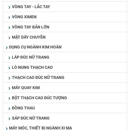
VÒNG TAY - LẮC TAY
VÒNG XIMEN
VÒNG TAY BẢN LỚN
MẶT DÂY CHUYỀN
DỤNG CỤ NGÀNH KIM HOÀN
LÁP ĐÚC NỮ TRANG
LÒ NUNG THẠCH CAO
THẠCH CAO ĐÚC NỮ TRANG
MÁY QUAY KIM
BỘT THẠCH CAO ĐÚC TƯỢNG
ĐỒNG THAU
SÁP ĐÚC NỮ TRANG
MÁY MÓC, THIẾT BỊ NGÀNH XI MẠ