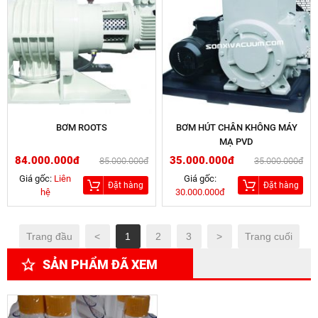
BƠM ROOTS
BƠM HÚT CHÂN KHÔNG MÁY
MẠ PVD
84.000.000đ
35.000.000đ
85.000.000đ
35.000.000đ
Giá gốc:
Liên
Giá gốc:
Đặt hàng
Đặt hàng
hệ
30.000.000đ
Trang đầu
<
1
2
3
>
Trang cuối
SẢN PHẨM ĐÃ XEM