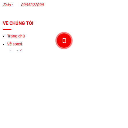
Zalo :
0905322099
VỀ CHÚNG TÔI
Trang chủ
Về sonxi
Sản phẩm
Khuyến mãi
Thương hiệu
Liên hệ
HỖ TRỢ KHÁCH HÀNG
Chính sách & Qui định chung
Chính sách bảo mật
Phương thức thanh toán
Vận chuyên & giao hàng