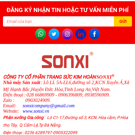
ĐĂNG KÝ NHẬN TIN HOẶC TƯ VẤN MIỄN PHÍ
®
CÔNG TY CỔ PHẦN TRANG SỨC KIM HOÀN
SONXI
N
hà máy Sản xuất
:
Lô LL 5A-LL6,đường số 2,KCN Xuyên Á,Xã
Mỹ Hạnh Bắc,Huyện Đức Hòa,Tỉnh Long An,Việt Nam.
Điện thoại
:
028 66869909 - 0906396809, 0938596909
.
Zalo
:
0903024909.
Email:
sonxicompany@gmail.
com
Website:
www.sonxi.
vn
Phân xưởng Gia công
:
Lô C1-17,Đường số 3, KCN Hòa cầm, P.Hòa
thọ Tây,
Q.Cẩm Lệ
,
Tp Đà Nẵng.
Điện thoại
: 0236 6289797-0905322099