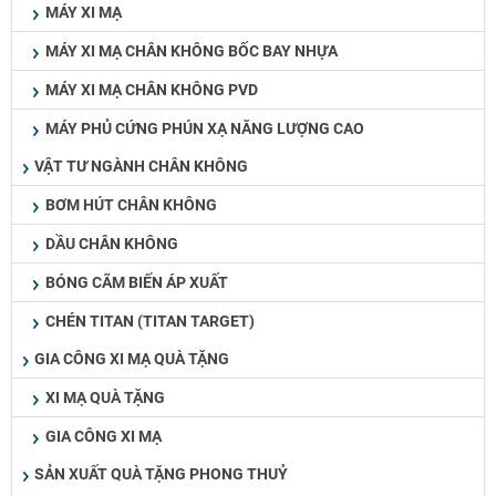
MÁY XI MẠ
MÁY XI MẠ CHÂN KHÔNG BỐC BAY NHỰA
MÁY XI MẠ CHÂN KHÔNG PVD
MÁY PHỦ CỨNG PHÚN XẠ NĂNG LƯỢNG CAO
VẬT TƯ NGÀNH CHÂN KHÔNG
BƠM HÚT CHÂN KHÔNG
DẦU CHÂN KHÔNG
BÓNG CÃM BIẾN ÁP XUẤT
CHÉN TITAN (TITAN TARGET)
GIA CÔNG XI MẠ QUÀ TẶNG
XI MẠ QUÀ TẶNG
GIA CÔNG XI MẠ
SẢN XUẤT QUÀ TẶNG PHONG THUỶ