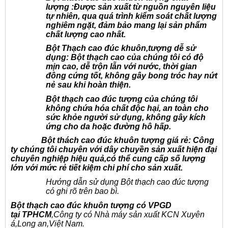
lượng
:Được sản xuất từ nguồn nguyên liệu
tự nhiên, qua quá trình kiểm soát chất lượng
nghiêm ngặt, đảm bảo mang lại sản phẩm
chất lượng cao nhất.
Bột Thạch cao đúc khuôn,tượng d
ễ sử
dụng
: Bột thạch cao của chúng tôi có độ
mịn cao, dễ trộn lẫn với nước, thời gian
đông cứng tốt, không gây bong tróc hay nứt
nẻ sau khi hoàn thiện.
Bột thạch cao
đúc tượng
của chúng tôi
không chứa hóa chất độc hại
, an toàn cho
sức khỏe người sử dụng, không gây kích
ứng cho da hoặc đường hô hấp.
Bột thách cao đúc khuôn tượng giá rẻ:
Công
ty chúng tôi chuyên với dây chuyền
sản xuất
hiện đại
chuyên nghiệp
hiệu quả,có thể cung cấp số lượng
lớn với mức rẻ tiết kiệm chi
phí cho sản xuất.
Hướng dẫn sử dụng Bột thạch cao đúc tượng
có ghi rõ trên bao bì.
Bột thạch cao đúc khuôn tượng có VPGD
tại TPHCM
,Công ty có Nhà máy sản xuất KCN Xuyên
á,Long an,Việt Nam.