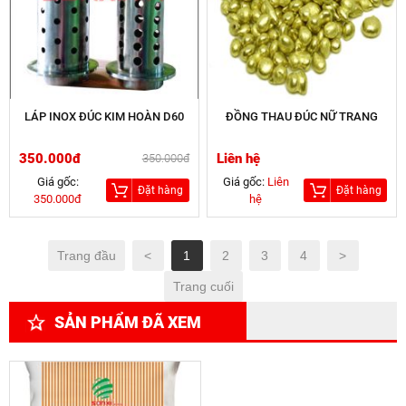
LÁP INOX ĐÚC KIM HOÀN D60
ĐỒNG THAU ĐÚC NỮ TRANG
350.000đ
Liên hệ
350.000đ
Giá gốc:
Giá gốc:
Liên
Đặt hàng
Đặt hàng
350.000đ
hệ
Trang đầu
<
1
2
3
4
>
Trang cuối
SẢN PHẨM ĐÃ XEM