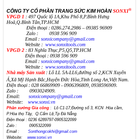
®
CÔNG TY CỔ PHẦN TRANG SỨC KIM HOÀN
SONXI
VPGD 1
: 497 Quốc lộ 1A,Khu Phố 8,P.Bình Hưng
Hoà,Q.Bình Tân,TP.HCM
Điện thoại : 0286.274.2986 – 09385 96909
Zalo : 0938 596 909
Email :
sonxicompany@gmail.
com
Website :
www.sonxi
tools
.
com
VPGD 2
: 83 Nghĩa Thục,P5,Q5,TP.HCM
Điện thoại : 0938 596 909
Email :
sonxicompany@gmail.
com
Website :
www.sonxi
tools
.
com
N
hà máy Sản xuất
:
Lô LL 5A-LL6,đường số 2,KCN Xuyên
Á,Xã Mỹ Hạnh Bắc,Huyện Đức Hòa,Tỉnh Long An,Việt Nam.
Điện thoại
:
028 66869909 - 0906396809, 0938596909
.
Zalo
:
0903024909.
Email:
sonxicompany@gmail.
com
Website:
www.sonxi.
vn
Phân xưởng Gia công
:
Lô C1-17,Đường số 3, KCN Hòa cầm,
P.Hòa thọ Tây,
Q.Cẩm Lệ
,
Tp Đà Nẵng.
Điện thoại
: 0236 6289797-0905322099
Zalo :
0905322099
Email
:
Sonthongcokhi@gmail.
com
Website:
www.sonxi.
vn