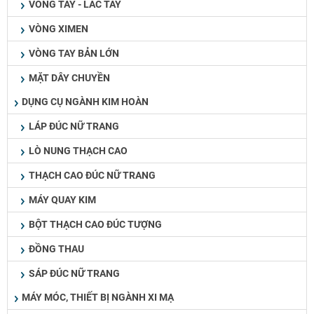
VÒNG TAY - LẮC TAY
VÒNG XIMEN
VÒNG TAY BẢN LỚN
MẶT DÂY CHUYỀN
DỤNG CỤ NGÀNH KIM HOÀN
LÁP ĐÚC NỮ TRANG
LÒ NUNG THẠCH CAO
THẠCH CAO ĐÚC NỮ TRANG
MÁY QUAY KIM
BỘT THẠCH CAO ĐÚC TƯỢNG
ĐỒNG THAU
SÁP ĐÚC NỮ TRANG
MÁY MÓC, THIẾT BỊ NGÀNH XI MẠ