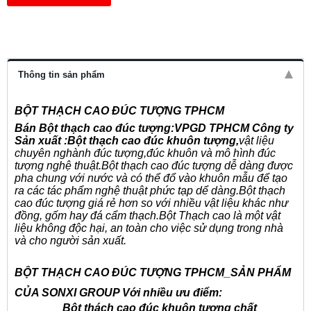
Thông tin sản phẩm
BỘT THẠCH CAO ĐÚC TƯỢNG TPHCM
Bán B
ột thạch cao đúc tượng:VPGD TPHCM Công ty
Sản xuất :
Bột thạch cao đúc khuôn tượng,
vật liệu
chuyên nghành đúc
tượng,
đúc khuôn
và
mô hình
đúc
tượng nghệ thuật.
Bột thạch cao
đúc tượng
dễ dàng được
pha chung với nước và có thể đổ vào khuôn mẫu để tạo
ra các tác phẩm nghệ thuật phức tạp
dể dàng.
Bột thạch
cao
đúc tượng giá rẻ hơn s
o với nhiều vật liệu khác như
đồng, gốm hay đá cẩm thạch
.Bột
Thạch cao là một vật
liệu không độc hại, an toàn cho việc sử dụng trong nhà
và
cho người sản xuất
.
BỘT THẠCH CAO ĐÚC TƯỢNG TPHCM
_SẢN PHẨM
CỦA SONXI GROUP
Với nhiều ưu điểm:
Bột thách cao đúc khuôn tượng c
hất