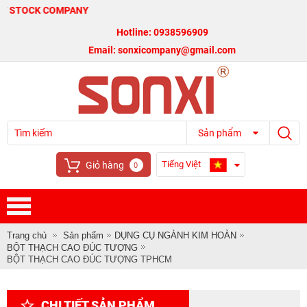
CK COMPANY
Hotline: 0938596909
Email: sonxicompany@gmail.com
Sản phẩm
Tiếng Việt
Giỏ hàng
0
Trang chủ
Sản phẩm
DỤNG CỤ NGÀNH KIM HOÀN
BỘT THẠCH CAO ĐÚC TƯỢNG
BỘT THẠCH CAO ĐÚC TƯỢNG TPHCM
CHI TIẾT SẢN PHẨM