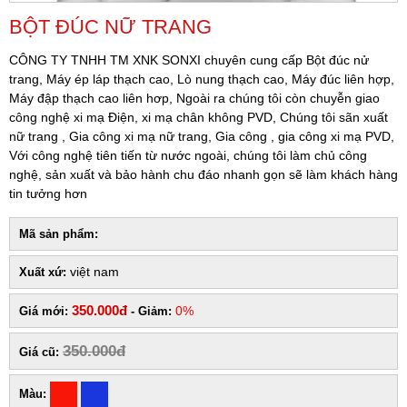
BỘT ĐÚC NỮ TRANG
CÔNG TY TNHH TM XNK SONXI chuyên cung cấp Bột đúc nử
trang, Máy ép láp thạch cao, Lò nung thạch cao, Máy đúc liên hợp,
Máy đập thạch cao liên hơp, Ngoài ra chúng tôi còn chuyễn giao
công nghệ xi mạ Điện, xi mạ chân không PVD, Chúng tôi sãn xuất
nữ trang , Gia công xi mạ nữ trang, Gia công , gia công xi mạ PVD,
Với công nghệ tiên tiến từ nước ngoài, chúng tôi làm chủ công
nghệ, sản xuất và bảo hành chu đáo nhanh gọn sẽ làm khách hàng
tin tưởng hơn
Mã sản phẩm:
việt nam
Xuất xứ:
350.000đ
0%
Giá mới:
- Giảm:
350.000đ
Giá cũ:
Màu: