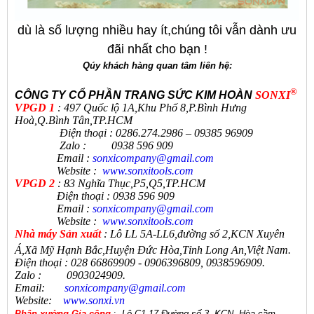
dù là số lượng nhiều hay ít,chúng tôi vẫn dành ưu
đãi nhất cho bạn !
Qúy khách hàng quan tâm liên hệ:
®
CÔNG TY CỔ PHẦN TRANG SỨC KIM HOÀN
SONXI
VPGD 1
: 497 Quốc lộ 1A,Khu Phố 8,P.Bình Hưng
Hoà,Q.Bình Tân,TP.HCM
Điện thoại : 0286.274.2986 – 09385 96909
Zalo : 0938 596 909
Email :
sonxicompany@gmail.
com
Website :
www.sonxi
tools
.
com
VPGD 2
: 83 Nghĩa Thục,P5,Q5,TP.HCM
Điện thoại : 0938 596 909
Email :
sonxicompany@gmail.
com
Website :
www.sonxi
tools
.
com
N
hà máy Sản xuất
:
Lô LL 5A-LL6,đường số 2,KCN Xuyên
Á,Xã Mỹ Hạnh Bắc,Huyện Đức Hòa,Tỉnh Long An,Việt Nam.
Điện thoại
:
028 66869909 - 0906396809, 0938596909
.
Zalo
:
0903024909.
Email:
sonxicompany@gmail.
com
Website:
www.sonxi.
vn
Phân xưởng Gia công
:
Lô C1-17,Đường số 3, KCN Hòa cầm,