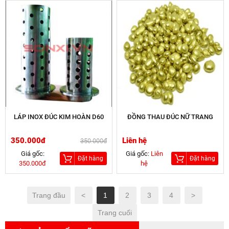
LÁP INOX ĐÚC KIM HOÀN D60
ĐỒNG THAU ĐÚC NỮ TRANG
350.000đ
Liên hệ
350.000đ
Giá gốc:
Giá gốc:
Liên
Đặt hàng
Đặt hàng
350.000đ
hệ
Trang đầu
<
1
2
3
4
>
Trang cuối