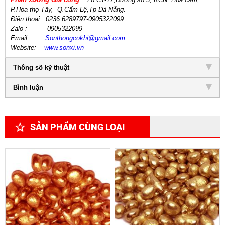
P.Hòa thọ Tây,
Q.Cẩm Lệ
,
Tp Đà Nẵng.
Điện thoại
: 0236 6289797-0905322099
Zalo :
0905322099
Email
:
Sonthongcokhi@gmail.
com
Website:
www.sonxi.
vn
Thông số kỹ thuật
Bình luận
SẢN PHẨM CÙNG LOẠI