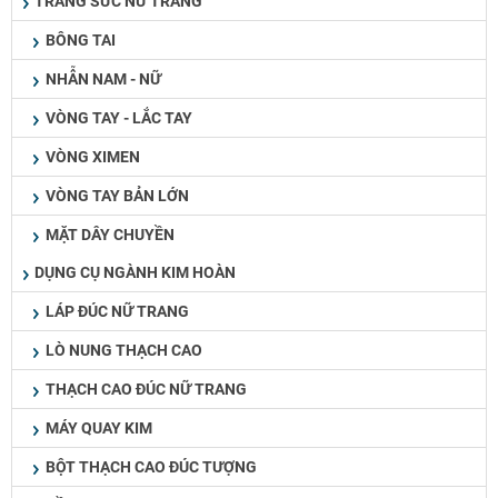
TRANG SỨC NỮ TRANG
BÔNG TAI
NHẪN NAM - NỮ
VÒNG TAY - LẮC TAY
VÒNG XIMEN
VÒNG TAY BẢN LỚN
MẶT DÂY CHUYỀN
DỤNG CỤ NGÀNH KIM HOÀN
LÁP ĐÚC NỮ TRANG
LÒ NUNG THẠCH CAO
THẠCH CAO ĐÚC NỮ TRANG
MÁY QUAY KIM
BỘT THẠCH CAO ĐÚC TƯỢNG