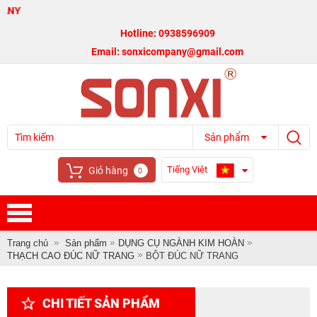
CÔ
Hotline: 0938596909
Email: sonxicompany@gmail.com
Sản phẩm
Tiếng Việt
Giỏ hàng
0
Trang chủ
Sản phẩm
DỤNG CỤ NGÀNH KIM HOÀN
THẠCH CAO ĐÚC NỮ TRANG
BỘT ĐÚC NỮ TRANG
CHI TIẾT SẢN PHẨM