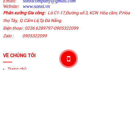
Email:
sonxicompany@gmail.
com
Website:
www.sonxi.
vn
Phân xưởng Gia công
:
Lô C1-17,Đường số 3, KCN Hòa cầm, P.Hòa
thọ Tây,
Q.Cẩm Lệ
,
Tp Đà Nẵng.
Điện thoại
: 0236 6289797-0905322099
Zalo :
0905322099
VỀ CHÚNG TÔI
Trang chủ
Về sonxi
Sản phẩm
Khuyến mãi
Thương hiệu
Liên hệ
HỖ TRỢ KHÁCH HÀNG