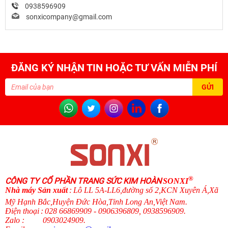
0938596909
sonxicompany@gmail.com
ĐĂNG KÝ NHẬN TIN HOẶC TƯ VẤN MIỄN PHÍ
®
CÔNG TY CỔ PHẦN TRANG SỨC KIM HOÀN
SONXI
N
hà máy Sản xuất
:
Lô LL 5A-LL6,đường số 2,KCN Xuyên Á,Xã
Mỹ Hạnh Bắc,Huyện Đức Hòa,Tỉnh Long An,Việt Nam.
Điện thoại
:
028 66869909 - 0906396809, 0938596909
.
Zalo
:
0903024909.