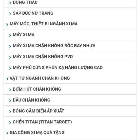
ĐỒNG THAU
SÁP ĐÚC NỮ TRANG
MÁY MÓC, THIẾT BỊ NGÀNH XI MẠ
MÁY XI MẠ
MÁY XI MẠ CHÂN KHÔNG BỐC BAY NHỰA
MÁY XI MẠ CHÂN KHÔNG PVD
MÁY PHỦ CỨNG PHÚN XẠ NĂNG LƯỢNG CAO
VẬT TƯ NGÀNH CHÂN KHÔNG
BƠM HÚT CHÂN KHÔNG
DẦU CHÂN KHÔNG
BÓNG CÃM BIẾN ÁP XUẤT
CHÉN TITAN (TITAN TARGET)
GIA CÔNG XI MẠ QUÀ TẶNG