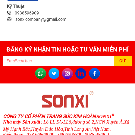
Kỹ Thuật
0938596909
sonxicompany@gmail.com
ĐĂNG KÝ NHẬN TIN HOẶC TƯ VẤN MIỄN PHÍ
®
CÔNG TY CỔ PHẦN TRANG SỨC KIM HOÀN
SONXI
N
hà máy Sản xuất
:
Lô LL 5A-LL6,đường số 2,KCN Xuyên Á,Xã
Mỹ Hạnh Bắc,Huyện Đức Hòa,Tỉnh Long An,Việt Nam.
Điện thoại
:
028 66869909 - 0906396809, 0938596909
.