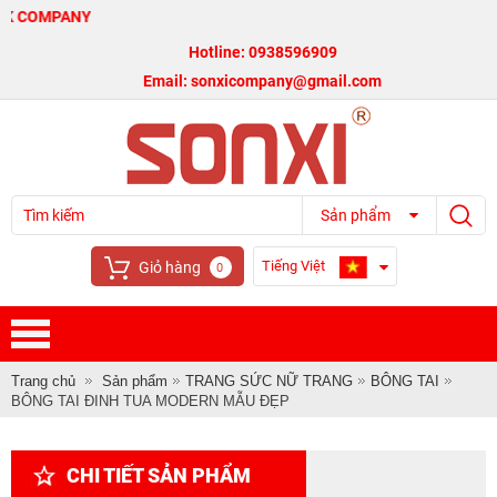
NY
Hotline: 0938596909
Email: sonxicompany@gmail.com
Sản phẩm
Tiếng Việt
Giỏ hàng
0
Trang chủ
Sản phẩm
TRANG SỨC NỮ TRANG
BÔNG TAI
BÔNG TAI ĐINH TUA MODERN MẪU ĐẸP
CHI TIẾT SẢN PHẨM