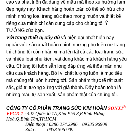
cao và phát triển đa dạng về mẫu mã theo xu hướng làm
đẹp ngày nay. Khách hàng hoàn toàn có thể sở hữu cho
mình những loại trang sức theo mong muốn và thiết kế
riêng của mình chỉ cần cung cấp cho chúng tôi Ý
TƯỞNG của bạn.
Với trang thiết bị đầy đủ
và hiện đại nhất hiện nay
ngoài việc sản xuất hoàn chỉnh những phụ kiện nữ trang
thì chúng tôi còn nhận xi mạ lên tất cả các loại trang sức
và nhiều loại phụ kiện, vật dụng khác mà khách hàng yêu
cầu. Chúng tôi luôn sẵn lòng đáp ứng và thõa mãn nhu
cầu của khách hàng. Bởi vì chất lượng luôn là mục tiêu
mà chúng tôi luôn hướng tới. Sản phẩm thực tế rất xuất
sắc, giá trị tương xứng với giá thành. Đây hoàn toàn là
những mẫu tự sãn xuất, sản phẩm thật của chúng tôi.
®
CÔNG TY CỔ PHẦN TRANG SỨC KIM HOÀN
SONXI
VPGD 1
: 497 Quốc lộ 1A,Khu Phố 8,P.Bình Hưng
Hoà,Q.Bình Tân,TP.HCM
Điện thoại : 0286.274.2986 – 09385 96909
Zalo : 0938 596 909