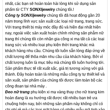
nhất, các bạn sẽ hoàn toàn hài lòng khi sử dụng sản
phẩm từ CTY
SONXIjewelry
chúng tôi.!
Công ty SONXIjewelry
chúng tôi đã hoạt động gần 20
năm trong lĩnh vực sản xuất các loại nữ trang, trang sức.
Với trang thiết bị máy móc đầy đủ và hiện đại nhất hiện
nay, ngoài việc sản xuất hoàn chỉnh những sãn phẫm nữ
trang thì chúng tôi còn nhận gia công xi mạ tất cả các loại
trang sức và nhiều loại phụ kiện thời trang khác mà
khách hàng nhu cầu. Chúng tôi luôn sẵn lòng đáp ứng về
chất lượng để thõa mãn nhu cầu của khách hàng. Bởi vì
chất lượng luôn là mục tiêu mà chúng tôi luôn hướng tới.
Sản phẩm thực tế rất xuất sắc, giá trị tương xứng với giá
thành. Đây hoàn toàn là những mẫu công ty tự thiết kế và
sãn xuất, sản phẩm của chúng tôi được làm toàn bộ các
công đoạn tại nhà máy .
Đeo nữ trang
phụ kiện xi mạ vàng thay cho nữ trang kim
hoàn đang là xu hướng rất được rất nhiều bạn trẻ ưa
chuộng hiện nay, bởi những sản phẩm này không chỉ có
chi phí rẻ mà các loại mặt hàng có nhiều mẫu mã tinh xảo