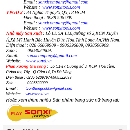
Email :
sonxicompany@gmail.
com
Website :
www.sonxi
tools
.
com
VPGD 2
: 83 Nghĩa Thục,P5,Q5,TP.HCM
Điện thoại : 0938 596 909
Email :
sonxicompany@gmail.
com
Website :
www.sonxi
tools
.
com
N
hà máy Sản xuất
:
Lô LL 5A-LL6,đường số 2,KCN Xuyên
Á,Xã Mỹ Hạnh Bắc,Huyện Đức Hòa,Tỉnh Long An,Việt Nam.
Điện thoại
:
028 66869909 - 0906396809, 0938596909
.
Zalo
:
0903024909.
Email:
sonxicompany@gmail.
com
Website:
www.sonxi.
vn
Phân xưởng Gia công
:
Lô C1-17,Đường số 3, KCN Hòa cầm,
P.Hòa thọ Tây,
Q.Cẩm Lệ
,
Tp Đà Nẵng.
Điện thoại
: 0236 6289797-0905322099
Zalo :
0905322099
Email
:
Sonthongcokhi@gmail.
com
Website:
www.sonxi.
vn
Hoặc xem thêm nhiều Sản phẩm trang sức nữ trang tại
: