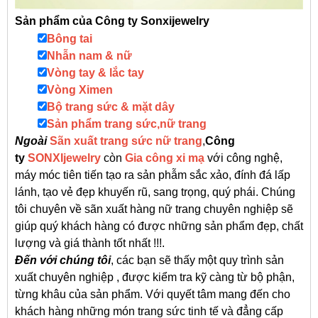
Sản phẩm của Công ty Sonxijewelry
Bông tai
Nhẫn nam & nữ
Vòng tay & lắc tay
Vòng Ximen
Bộ trang sức & mặt dây
Sản phẩm trang sức,nữ trang
Ngoài
S
ãn xu
ất
trang sức nữ trang
,
Công
ty
SONXIjewelry
còn
Gia công xi mạ
với công nghệ,
máy móc tiên tiến tạo ra sản phẫm sắc xảo, đính đá lấp
lánh, tạo vẻ đẹp khuyến rũ, sang trọng, quý phái. Chúng
tôi chuyên về sãn xuất hàng nữ trang chuyên nghiệp sẽ
giúp quý khách hàng có được những sản phẩm đẹp, chất
lượng và giá thành tốt nhất !!!.
Đến với chúng tôi
, các bạn sẽ thấy một quy trình sản
xuất chuyên nghiệp , được kiểm tra kỹ càng từ bộ phận,
từng khâu của sản phẩm. Với quyết tâm mang đến cho
khách hàng những món trang sức tinh tế và đẳng cấp