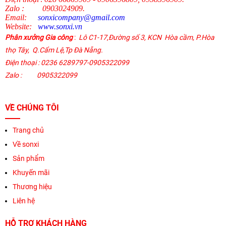
Zalo
:
0903024909.
Email:
sonxicompany@gmail.
com
Website:
www.sonxi.
vn
Phân xưởng Gia công
:
Lô C1-17,Đường số 3, KCN Hòa cầm, P.Hòa
thọ Tây,
Q.Cẩm Lệ
,
Tp Đà Nẵng.
Điện thoại
: 0236 6289797-0905322099
Zalo :
0905322099
VỀ CHÚNG TÔI
Trang chủ
Về sonxi
Sản phẩm
Khuyến mãi
Thương hiệu
Liên hệ
HỖ TRỢ KHÁCH HÀNG