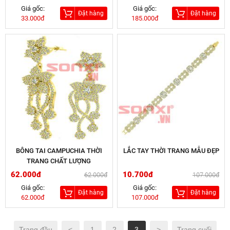
Giá gốc:
Giá gốc:
Đặt hàng
Đặt hàng
33.000đ
185.000đ
BÔNG TAI CAMPUCHIA THỜI
LẮC TAY THỜI TRANG MẪU ĐẸP
TRANG CHẤT LƯỢNG
62.000đ
10.700đ
62.000đ
107.000đ
Giá gốc:
Giá gốc:
Đặt hàng
Đặt hàng
62.000đ
107.000đ
Trang đầu
<
1
2
3
>
Trang cuối