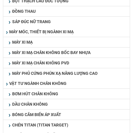
BỘT THẠCH CAO ĐÚC TƯỢNG
ĐỒNG THAU
SÁP ĐÚC NỮ TRANG
MÁY MÓC, THIẾT BỊ NGÀNH XI MẠ
MÁY XI MẠ
MÁY XI MẠ CHÂN KHÔNG BỐC BAY NHỰA
MÁY XI MẠ CHÂN KHÔNG PVD
MÁY PHỦ CỨNG PHÚN XẠ NĂNG LƯỢNG CAO
VẬT TƯ NGÀNH CHÂN KHÔNG
BƠM HÚT CHÂN KHÔNG
DẦU CHÂN KHÔNG
BÓNG CÃM BIẾN ÁP XUẤT
CHÉN TITAN (TITAN TARGET)