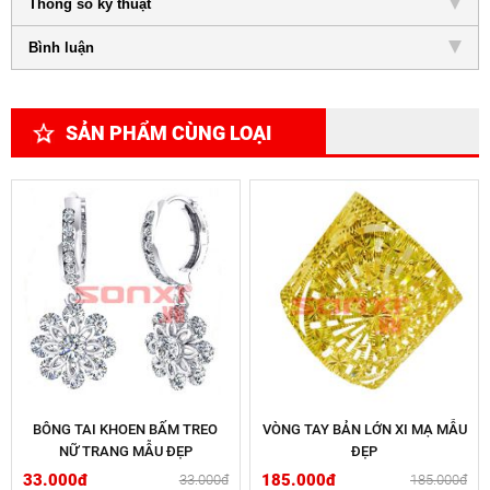
Thông số kỹ thuật
Bình luận
SẢN PHẨM CÙNG LOẠI
BÔNG TAI KHOEN BẤM TREO
VÒNG TAY BẢN LỚN XI MẠ MẪU
NỮ TRANG MẪU ĐẸP
ĐẸP
33.000đ
185.000đ
33.000đ
185.000đ