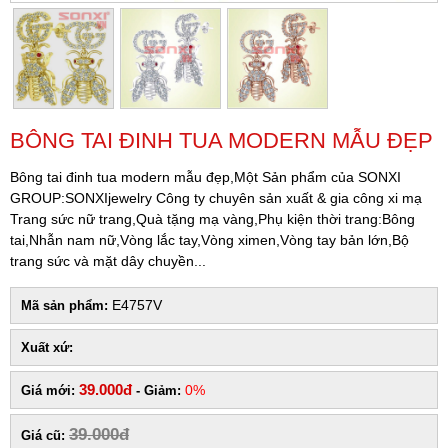
BÔNG TAI ĐINH TUA MODERN MẪU ĐẸP
Bông tai đinh tua modern mẫu đẹp,Một Sản phẩm của SONXI
GROUP:SONXIjewelry Công ty chuyên sản xuất & gia công xi mạ
Trang sức nữ trang,Quà tặng mạ vàng,Phụ kiện thời trang:Bông
tai,Nhẫn nam nữ,Vòng lắc tay,Vòng ximen,Vòng tay bản lớn,Bộ
trang sức và mặt dây chuyền...
E4757V
Mã sản phẩm:
Xuất xứ:
39.000đ
0%
Giá mới:
- Giảm:
39.000đ
Giá cũ: