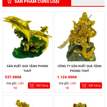
SẢN PHẨM CÙNG LOẠI
SẢN XUẤT QUÀ TẶNG PHONG
CÔNG TY SẢN XUẤT QUÀ TẶNG
THUỶ
PHONG THUỶ
537.000đ
1.124.000đ
Giá gốc:
Liên
Giá gốc:
Liên
Đặt hàng
Đặt hàng
hệ
hệ