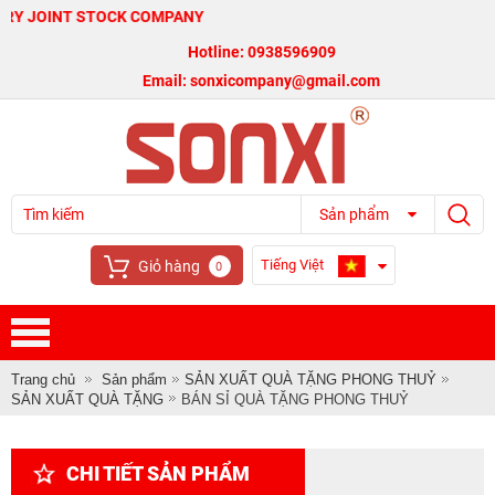
T STOCK COMPANY
Hotline: 0938596909
Email: sonxicompany@gmail.com
Sản phẩm
Tiếng Việt
Giỏ hàng
0
Trang chủ
Sản phẩm
SẢN XUẤT QUÀ TẶNG PHONG THUỶ
SẢN XUẤT QUÀ TẶNG
BÁN SỈ QUÀ TẶNG PHONG THUỶ
CHI TIẾT SẢN PHẨM