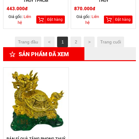
THUỶ TPHCM
THUỶ
443.000đ
870.000đ
Giá gốc:
Liên
Giá gốc:
Liên
Đặt hàng
Đặt hàng
hệ
hệ
Trang đầu
<
1
2
>
Trang cuối
SẢN PHẨM ĐÃ XEM
BÁN SỈ QUÀ TẶNG PHONG THUỶ