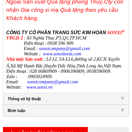
Ngoài Sản xuất Quà tặng phong Thuỷ,Cty còn
nhận Gia công xi mạ Quà tặng theo yêu cầu
Khách hàng.
®
CÔNG TY CỔ PHẦN TRANG SỨC KIM HOÀN
SONXI
VPGD 2
: 83 Nghĩa Thục,P5,Q5,TP.HCM
Điện thoại : 0938 596 909
Email :
sonxicompany@gmail.
com
Website :
www.sonxi
tools
.
com
N
hà máy Sản xuất
:
Lô LL 5A-LL6,đường số 2,KCN Xuyên
Á,Xã Mỹ Hạnh Bắc,Huyện Đức Hòa,Tỉnh Long An,Việt Nam.
Điện thoại
:
028 66869909 - 0906396809, 0938596909
.
Zalo
:
0903024909.
Email:
sonxicompany@gmail.
com
Website:
www.sonxi.
vn
Thông số kỹ thuật
Bình luận