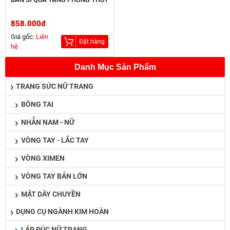
858.000đ
Giá gốc:
Liên
Đặt hàng
hệ
Danh Mục Sản Phẩm
TRANG SỨC NỮ TRANG
BÔNG TAI
NHẪN NAM - NỮ
VÒNG TAY - LẮC TAY
VÒNG XIMEN
VÒNG TAY BẢN LỚN
MẶT DÂY CHUYỀN
DỤNG CỤ NGÀNH KIM HOÀN
LÁP ĐÚC NỮ TRANG