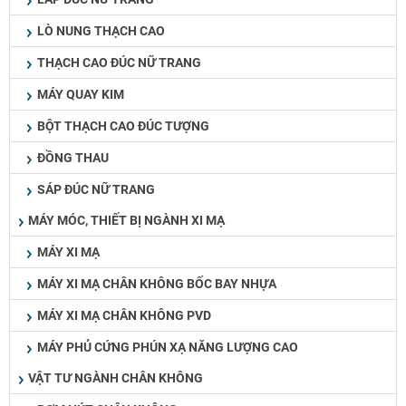
LÒ NUNG THẠCH CAO
THẠCH CAO ĐÚC NỮ TRANG
MÁY QUAY KIM
BỘT THẠCH CAO ĐÚC TƯỢNG
ĐỒNG THAU
SÁP ĐÚC NỮ TRANG
MÁY MÓC, THIẾT BỊ NGÀNH XI MẠ
MÁY XI MẠ
MÁY XI MẠ CHÂN KHÔNG BỐC BAY NHỰA
MÁY XI MẠ CHÂN KHÔNG PVD
MÁY PHỦ CỨNG PHÚN XẠ NĂNG LƯỢNG CAO
VẬT TƯ NGÀNH CHÂN KHÔNG