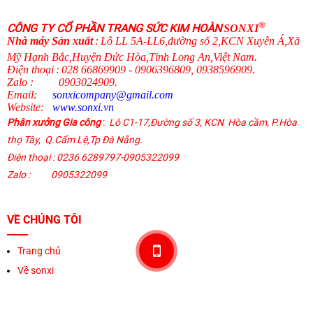
®
CÔNG TY CỔ PHẦN TRANG SỨC KIM HOÀN
SONXI
N
hà máy Sản xuất
:
Lô LL 5A-LL6,đường số 2,KCN Xuyên Á,Xã
Mỹ Hạnh Bắc,Huyện Đức Hòa,Tỉnh Long An,Việt Nam.
Điện thoại
:
028 66869909 - 0906396809, 0938596909
.
Zalo
:
0903024909.
Email:
sonxicompany@gmail.
com
Website:
www.sonxi.
vn
Phân xưởng Gia công
:
Lô C1-17,Đường số 3, KCN Hòa cầm, P.Hòa
thọ Tây,
Q.Cẩm Lệ
,
Tp Đà Nẵng.
Điện thoại
: 0236 6289797-0905322099
Zalo :
0905322099
VỀ CHÚNG TÔI
Trang chủ
Về sonxi