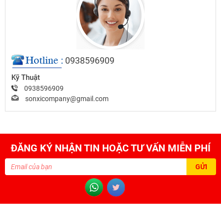
0938596909
Kỹ Thuật
0938596909
sonxicompany@gmail.com
ĐĂNG KÝ NHẬN TIN HOẶC TƯ VẤN MIỄN PHÍ