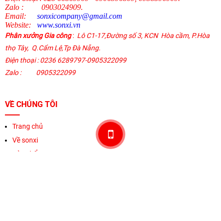
Zalo
:
0903024909.
Email:
sonxicompany@gmail.
com
Website:
www.sonxi.
vn
Phân xưởng Gia công
:
Lô C1-17,Đường số 3, KCN Hòa cầm, P.Hòa
thọ Tây,
Q.Cẩm Lệ
,
Tp Đà Nẵng.
Điện thoại
: 0236 6289797-0905322099
Zalo :
0905322099
VỀ CHÚNG TÔI
Trang chủ
Về sonxi
Sản phẩm
Khuyến mãi
Thương hiệu
Liên hệ
HỖ TRỢ KHÁCH HÀNG