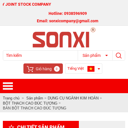
NT STOCK COMPANY
Hotline: 0938596909
Email: sonxicompany@gmail.com
Sản phẩm
Tiếng Việt
Giỏ hàng
0
Trang chủ
Sản phẩm
DỤNG CỤ NGÀNH KIM HOÀN
BỘT THẠCH CAO ĐÚC TƯỢNG
BÁN BỘT THẠCH CAO ĐÚC TƯỢNG
CHI TIẾT SẢN PHẨM