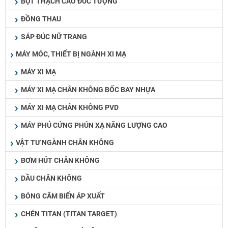
BỘT THẠCH CAO ĐÚC TƯỢNG
ĐỒNG THAU
SÁP ĐÚC NỮ TRANG
MÁY MÓC, THIẾT BỊ NGÀNH XI MẠ
MÁY XI MẠ
MÁY XI MẠ CHÂN KHÔNG BỐC BAY NHỰA
MÁY XI MẠ CHÂN KHÔNG PVD
MÁY PHỦ CỨNG PHÚN XẠ NĂNG LƯỢNG CAO
VẬT TƯ NGÀNH CHÂN KHÔNG
BƠM HÚT CHÂN KHÔNG
DẦU CHÂN KHÔNG
BÓNG CÃM BIẾN ÁP XUẤT
CHÉN TITAN (TITAN TARGET)