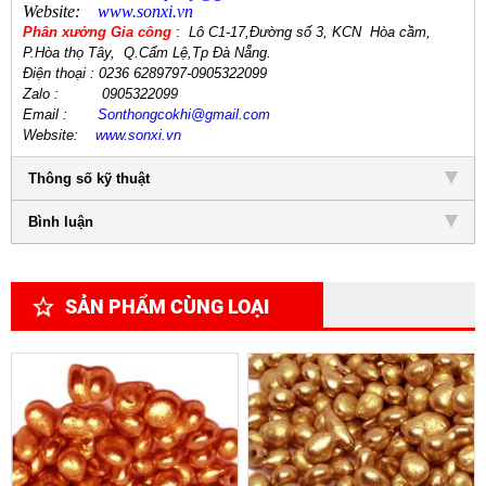
Website:
www.sonxi.
vn
Phân xưởng Gia công
:
Lô C1-17,Đường số 3, KCN Hòa cầm,
P.Hòa thọ Tây,
Q.Cẩm Lệ
,
Tp Đà Nẵng.
Điện thoại
: 0236 6289797-0905322099
Zalo :
0905322099
Email
:
Sonthongcokhi@gmail.
com
Website:
www.sonxi.
vn
Thông số kỹ thuật
Bình luận
SẢN PHẨM CÙNG LOẠI