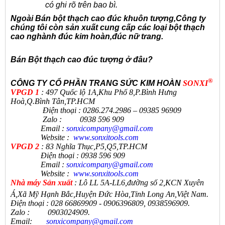
có ghi rõ trên bao bì.
Ngoài
Bán bột thạch cao đúc khuôn tượng
,Công ty
chúng tôi còn sản xuất cung cấp các
loại bột thạch
cao nghành đúc kim hoàn,đúc nữ trang.
Bán B
ột thạch cao đúc tượng
ở đâu?
®
CÔNG TY CỔ PHẦN TRANG SỨC KIM HOÀN
SONXI
VPGD 1
: 497 Quốc lộ 1A,Khu Phố 8,P.Bình Hưng
Hoà,Q.Bình Tân,TP.HCM
Điện thoại : 0286.274.2986 – 09385 96909
Zalo : 0938 596 909
Email :
sonxicompany@gmail.
com
Website :
www.sonxi
tools
.
com
VPGD 2
: 83 Nghĩa Thục,P5,Q5,TP.HCM
Điện thoại : 0938 596 909
Email :
sonxicompany@gmail.
com
Website :
www.sonxi
tools
.
com
N
hà máy Sản xuất
:
Lô LL 5A-LL6,đường số 2,KCN Xuyên
Á,Xã Mỹ Hạnh Bắc,Huyện Đức Hòa,Tỉnh Long An,Việt Nam.
Điện thoại
:
028 66869909 - 0906396809, 0938596909
.
Zalo
:
0903024909.
Email:
sonxicompany@gmail.
com