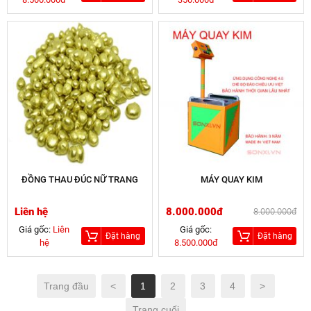
ĐỒNG THAU ĐÚC NỮ TRANG
MÁY QUAY KIM
Liên hệ
8.000.000đ
8.000.000đ
Giá gốc:
Liên
Giá gốc:
Đặt hàng
Đặt hàng
hệ
8.500.000đ
Trang đầu
<
1
2
3
4
>
Trang cuối