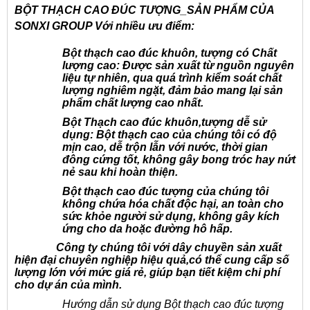
BỘT THẠCH CAO ĐÚC TƯỢNG
_SẢN PHẨM CỦA
SONXI GROUP
Với nhiều ưu điểm:
Bột thạch cao đúc khuôn, tượng có
Chất
lượng cao
: Được sản xuất từ nguồn nguyên
liệu tự nhiên, qua quá trình kiểm soát chất
lượng nghiêm ngặt, đảm bảo mang lại sản
phẩm chất lượng cao nhất.
Bột Thạch cao đúc khuôn,tượng d
ễ sử
dụng
: Bột thạch cao của chúng tôi có độ
mịn cao, dễ trộn lẫn với nước, thời gian
đông cứng tốt, không gây bong tróc hay nứt
nẻ sau khi hoàn thiện.
Bột thạch cao
đúc tượng
của chúng tôi
không chứa hóa chất độc hại
, an toàn cho
sức khỏe người sử dụng, không gây kích
ứng cho da hoặc đường hô hấp.
Công ty chúng tôi với dây chuyền
sản xuất
hiện đại chuyên nghiệp
hiệu quả,có thể cung cấp số
lượng lớn với mức giá rẻ, giúp bạn tiết kiệm chi
phí
cho dự án của mình.
Hướng dẫn sử dụng Bột thạch cao đúc tượng