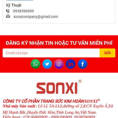
Kỹ Thuật
0938596909
sonxicompany@gmail.com
ĐĂNG KÝ NHẬN TIN HOẶC TƯ VẤN MIỄN PHÍ
®
CÔNG TY CỔ PHẦN TRANG SỨC KIM HOÀN
SONXI
N
hà máy Sản xuất
:
Lô LL 5A-LL6,đường số 2,KCN Xuyên Á,Xã
Mỹ Hạnh Bắc,Huyện Đức Hòa,Tỉnh Long An,Việt Nam.
Điện thoại
:
028 66869909 - 0906396809, 0938596909
.